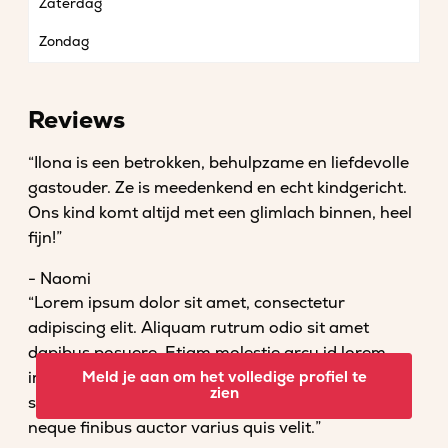
Zaterdag
Zondag
Reviews
“Ilona is een betrokken, behulpzame en liefdevolle
gastouder. Ze is meedenkend en echt kindgericht.
Ons kind komt altijd met een glimlach binnen, heel
fijn!”
- Naomi
“Lorem ipsum dolor sit amet, consectetur
adipiscing elit. Aliquam rutrum odio sit amet
dapibus posuere. Etiam molestie arcu id lorem
imperdiet convallis. Fusce venenatis nisl nec dolor
Meld je aan om het volledige profiel te
zien
scelerisque tempor. Vestibulum et magna vel
neque finibus auctor varius quis velit.”