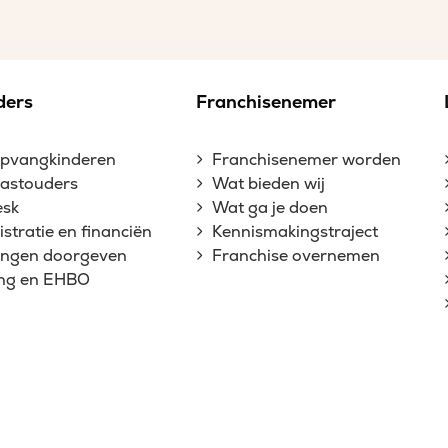
ders
Franchisenemer
opvangkinderen
Franchisenemer worden
gastouders
Wat bieden wij
esk
Wat ga je doen
stratie en financiën
Kennismakingstraject
gingen doorgeven
Franchise overnemen
ing en EHBO