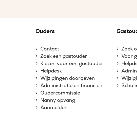
Ouders
Gastou
Contact
Zoek 
Zoek een gastouder
Voor 
Kiezen voor een gastouder
Helpd
Helpdesk
Admini
Wijzigingen doorgeven
Wijzi
Administratie en financiën
Schol
Oudercommissie
Nanny opvang
Aanmelden