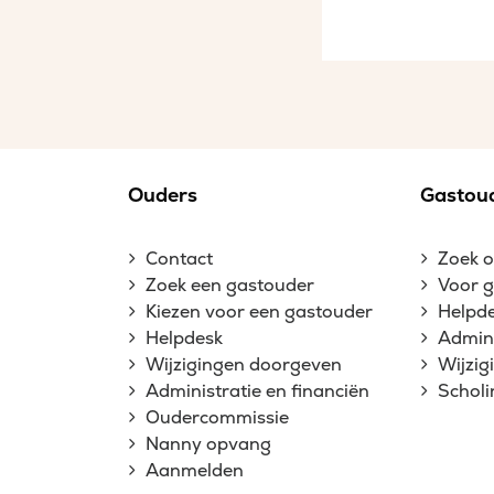
Ouders
Gastou
Contact
Zoek 
Zoek een gastouder
Voor 
Kiezen voor een gastouder
Helpd
Helpdesk
Admini
Wijzigingen doorgeven
Wijzi
Administratie en financiën
Schol
Oudercommissie
Nanny opvang
Aanmelden