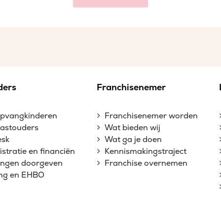
ders
Franchisenemer
opvangkinderen
Franchisenemer worden
gastouders
Wat bieden wij
esk
Wat ga je doen
stratie en financiën
Kennismakingstraject
gingen doorgeven
Franchise overnemen
ing en EHBO