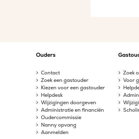
Ouders
Gastou
Contact
Zoek 
Zoek een gastouder
Voor 
Kiezen voor een gastouder
Helpd
Helpdesk
Admini
Wijzigingen doorgeven
Wijzi
Administratie en financiën
Schol
Oudercommissie
Nanny opvang
Aanmelden