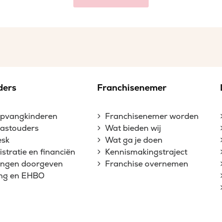
ders
Franchisenemer
opvangkinderen
Franchisenemer worden
gastouders
Wat bieden wij
esk
Wat ga je doen
stratie en financiën
Kennismakingstraject
gingen doorgeven
Franchise overnemen
ing en EHBO