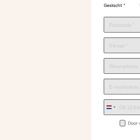
Geslacht *
Nederland
+31
Door 