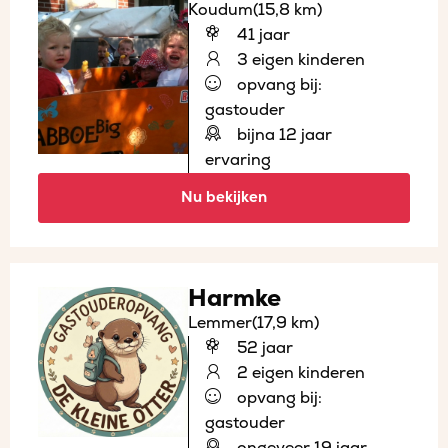
Koudum
(15,8 km)
41 jaar
3 eigen kinderen
opvang bij:
gastouder
bijna 12 jaar
ervaring
Nu bekijken
Harmke
Lemmer
(17,9 km)
52 jaar
2 eigen kinderen
opvang bij:
gastouder
ongeveer 19 jaar