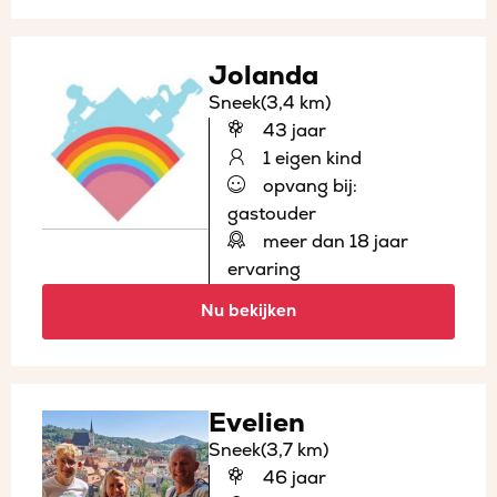
Jolanda
Sneek
(3,4 km)
43 jaar
1 eigen kind
opvang bij:
gastouder
meer dan 18 jaar
ervaring
Nu bekijken
Evelien
Sneek
(3,7 km)
46 jaar