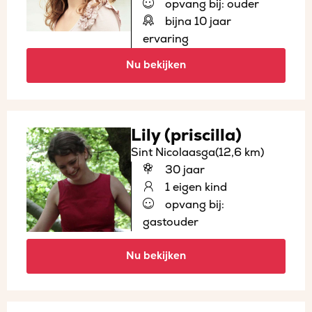
opvang bij: ouder
bijna 10 jaar
ervaring
Nu bekijken
Lily (priscilla)
Sint Nicolaasga
(12,6 km)
30 jaar
1 eigen kind
opvang bij:
gastouder
Nu bekijken