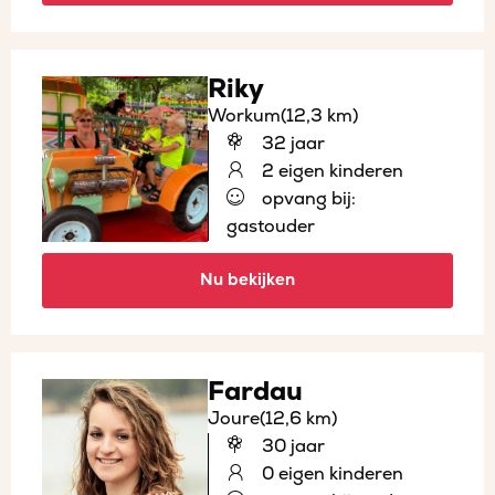
Riky
Workum
(12,3 km)
32 jaar
2 eigen kinderen
opvang bij:
gastouder
Nu bekijken
Fardau
Joure
(12,6 km)
30 jaar
0 eigen kinderen