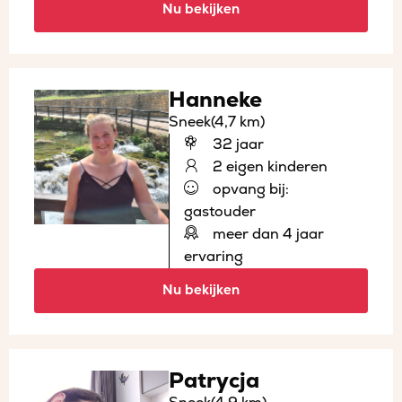
Nu bekijken
Hanneke
Sneek
(4,7 km)
32 jaar
2 eigen kinderen
opvang bij:
gastouder
meer dan 4 jaar
ervaring
Nu bekijken
Patrycja